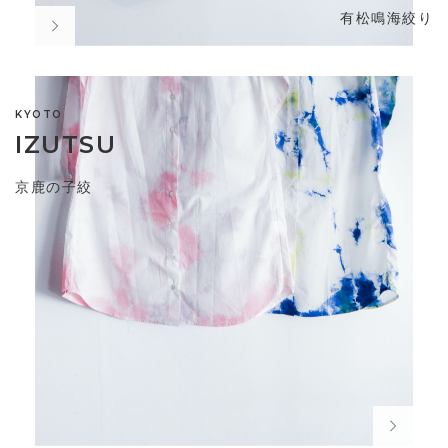
有松鳴海絞り
KYOTO
IZUTSU
京鹿の子絞