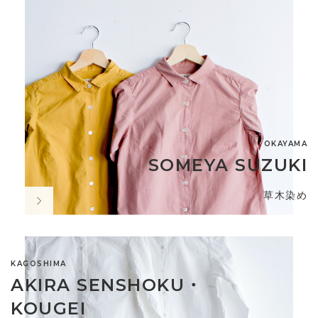
OKAYAMA
SOMEYA SUZUKI
草木染め
KAGOSHIMA
AKIRA SENSHOKU・
KOUGEI