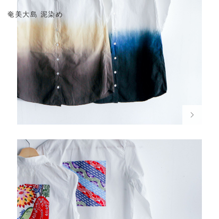
奄美大島 泥染め